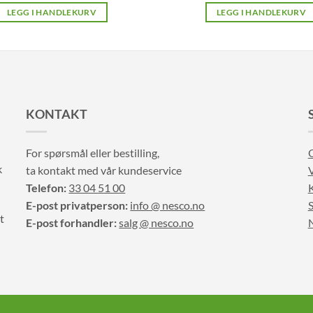
LEGG I HANDLEKURV
LEGG I HANDLEKURV
KONTAKT
For spørsmål eller bestilling,
k
ta kontakt med vår kundeservice
V
Telefon:
33 04 51 00
E-post privatperson:
info @ nesco.no
S
t
E-post forhandler:
salg @ nesco.no