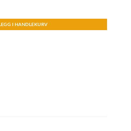
75 ml. antall
LEGG I HANDLEKURV