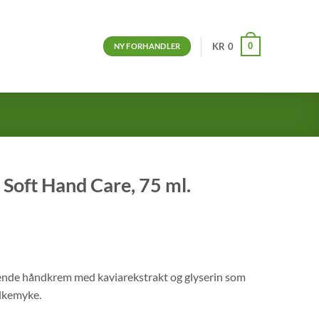
0
KR
0
NY FORHANDLER
Soft Hand Care, 75 ml.
ende håndkrem med kaviarekstrakt og glyserin som
ilkemyke.