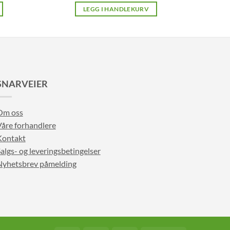
LEGG I HANDLEKURV
SNARVEIER
Om oss
åre forhandlere
Kontakt
algs- og leveringsbetingelser
Nyhetsbrev påmelding