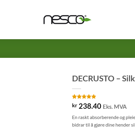
DECRUSTO – Silk 
Vurdert
13
238.40
kr
Eks. MVA
4.92
av 5
basert på
En raskt absorberende og plei
kundevurderinger
bidrar til å gjøre dine hender s