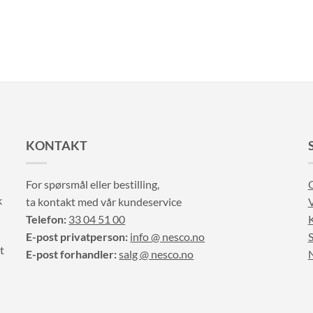
KONTAKT
For spørsmål eller bestilling,
k
ta kontakt med vår kundeservice
V
Telefon:
33 04 51 00
E-post privatperson:
info @ nesco.no
S
t
E-post forhandler:
salg @ nesco.no