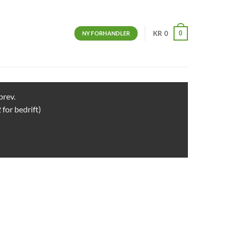
0
KR
0
NY FORHANDLER
brev.
 for bedrift)