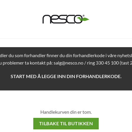
ler du som forhandler finner du din forhandlerkode i våre nyhets
u problemer ta kontakt på:
salg@nesco.no
/ ring 330 45 100 (tast 2
START MED Å LEGGE INN DIN FORHANDLERKODE.
Handlekurven din er tom.
TILBAKE TIL BUTIKKEN