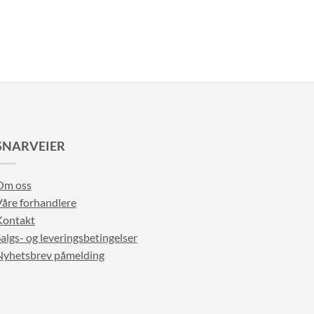
SNARVEIER
Om oss
åre forhandlere
Kontakt
algs- og leveringsbetingelser
Nyhetsbrev påmelding