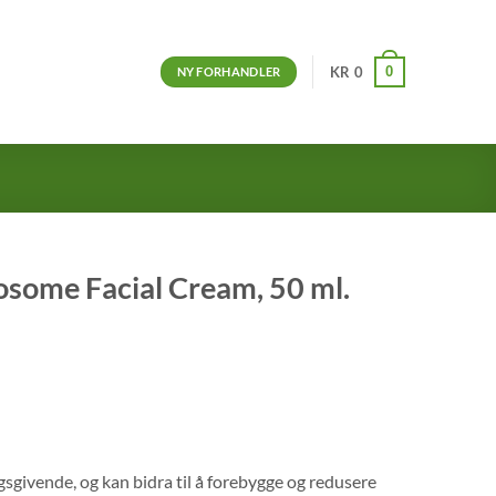
0
KR
0
NY FORHANDLER
some Facial Cream, 50 ml.
sgivende, og kan bidra til å forebygge og redusere