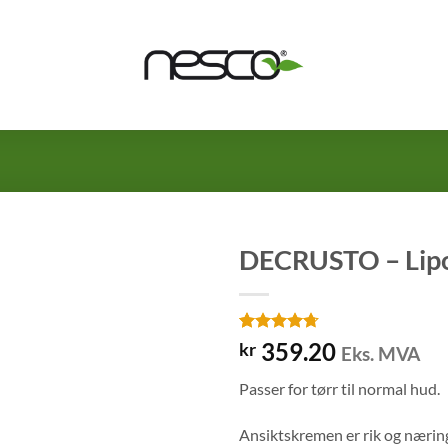
DECRUSTO – Lipo
Vurdert
44
359.20
kr
Eks. MVA
4.68
av 5
basert på
Passer for tørr til normal hud.
kundevurderinger
Ansiktskremen er rik og næring