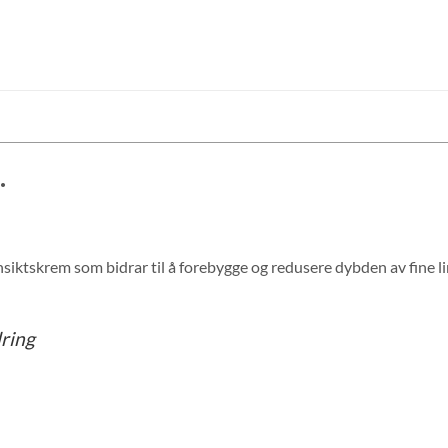
.
ktskrem som bidrar til å forebygge og redusere dybden av fine linj
dring