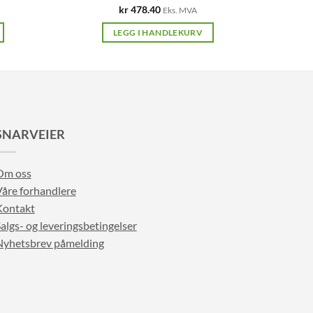
kr
478.40
Eks. MVA
LEGG I HANDLEKURV
SNARVEIER
Om oss
åre forhandlere
Kontakt
algs- og leveringsbetingelser
Nyhetsbrev påmelding