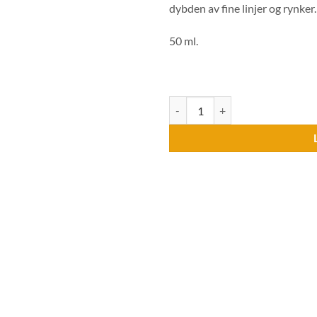
dybden av fine linjer og rynker
50 ml.
DECRUSTO - Liposome Facial Crea