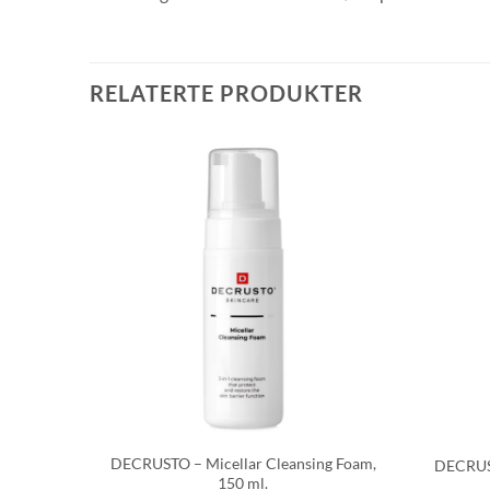
RELATERTE PRODUKTER
DECRUSTO – Micellar Cleansing Foam,
 ml.
DECRUST
150 ml.