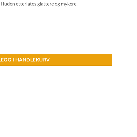
. Huden etterlates glattere og mykere.
m, 50 ml. antall
LEGG I HANDLEKURV