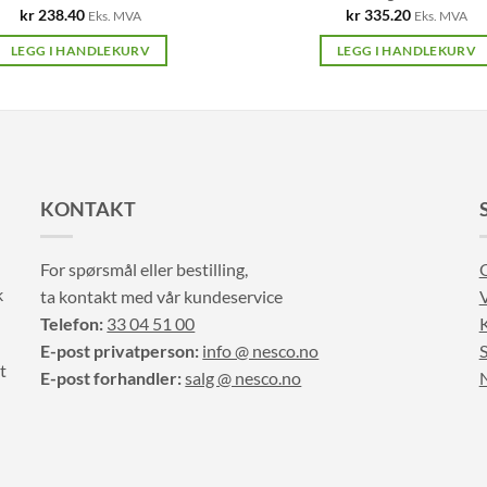
kr
238.40
kr
335.20
Eks. MVA
Eks. MVA
LEGG I HANDLEKURV
LEGG I HANDLEKURV
KONTAKT
For spørsmål eller bestilling,
k
ta kontakt med vår kundeservice
V
Telefon:
33 04 51 00
E-post privatperson:
info @ nesco.no
S
t
E-post forhandler:
salg @ nesco.no