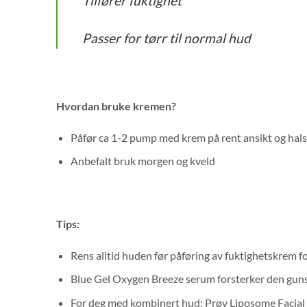
Tilfører fuktighet
Passer for tørr til normal hud
Hvordan bruke kremen?
Påfør ca 1-2 pump med krem på rent ansikt og hals
Anbefalt bruk morgen og kveld
Tips:
Rens alltid huden før påføring av fuktighetskrem fo
Blue Gel Oxygen Breeze serum
forsterker den guns
For deg med kombinert hud: Prøv Liposome Facia