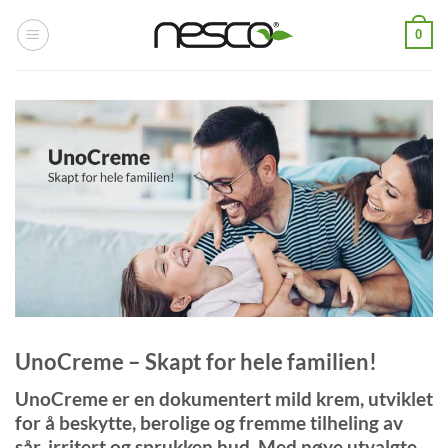
Skip
0
to
content
UnoCreme – Skapt for hele familien!
UnoCreme er en dokumentert mild krem, utviklet
for å beskytte, berolige og fremme tilheling av
sår, irritert og sprukken hud. Med nøye utvalgte