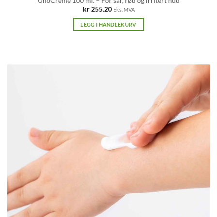
UnoCreme 100 ml. – For sår, rød og irritert hud
kr
255.20
Eks. MVA
LEGG I HANDLEKURV