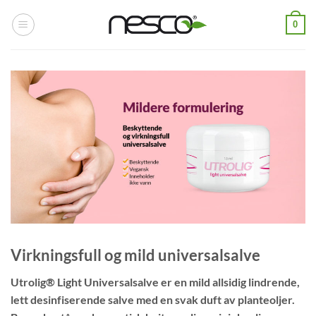
Skip
0
to
content
Virkningsfull og mild universalsalve
Utrolig® Light Universalsalve
er en mild allsidig lindrende,
lett desinfiserende salve med en svak duft av planteoljer.