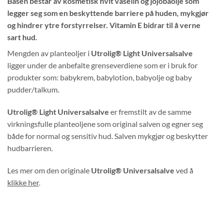
Basen består av kosmetisk hvit vaselin og jojobaolje som
legger seg som en beskyttende barriere på huden, mykgjør
og hindrer ytre forstyrrelser. Vitamin E bidrar til å verne
sart hud.
Mengden av planteoljer i
Utrolig® Light Universalsalve
ligger under de anbefalte grenseverdiene som er i bruk for
produkter som: babykrem, babylotion, babyolje og baby
pudder/talkum.
Utrolig® Light Universalsalve
er fremstilt av de samme
virkningsfulle planteoljene som original salven og egner seg
både for normal og sensitiv hud. Salven mykgjør og beskytter
hudbarrieren.
Les mer om den originale
Utrolig® Universalsalve
ved å
klikke her
.