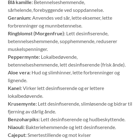
Blå kamille:
Betennelseshemmende,
sårhelende, forebyggende ved soppdannelse.
Geranium:
Anvendes ved sår, lette eksemer, lette
forbrenninger og munnbetennelse.
Ringblomst (Morgenfrue):
Lett desinfiserende,
betennelseshemmende, sopphemmende, reduserer
muskelspenninger.
Peppermynte:
Lokalbedøvende,
betennelseshemmende, lett desinfiserende (frisk ånde).
Aloe vera:
Hud og slimhinner, lette forbrenninger og
lignende.
Kanel:
Virker lett desinfiserende og er lettere
lokalbedøvende.
Krusemynte:
Lett desinfiserende, slimløsende og bidrar til
fjerning av dårlig ånde.
Benzoharpiks:
Lett desinfiserende og hudbeskyttende.
Niaouli:
Bakteriehemmende og lett desinfiserende.
Cajeput:
Smertestillende og mot kviser