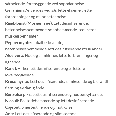
sårhelende, forebyggende ved soppdannelse.
Geranium:
Anvendes ved sår, lette eksemer, lette
forbrenninger og munnbetennelse.
Ringblomst (Morgenfrue):
Lett desinfiserende,
betennelseshemmende, sopphemmende, reduserer
muskelspenninger.
Peppermynte:
Lokalbedøvende,
betennelseshemmende, lett desinfiserende (frisk ånde).
Aloe vera:
Hud og slimhinner, lette forbrenninger og
lignende.
Kanel:
Virker lett desinfiserende og er lettere
lokalbedøvende.
Krusemynte:
Lett desinfiserende, slimløsende og bidrar til
fjerning av dårlig ånde.
Benzoharpiks:
Lett desinfiserende og hudbeskyttende.
Niaouli:
Bakteriehemmende og lett desinfiserende.
Cajeput:
Smertestillende og mot kviser
Anis:
Lett desinfiserende og slimløsende.