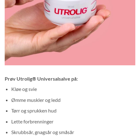
Prøv Utrolig® Universalsalve på:
Kløe og svie
Ømme muskler og ledd
Tørr og sprukken hud
Lette forbrenninger
Skrubbsår, gnagsår og småsår