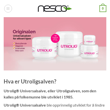
Skip
0
to
content
Hva er Utroligsalven?
Utrolig® Universalsalve, eller Utroligsalven, som den
kalles på folkemunne ble utviklet i 1985.
Utrolig® Universalsalve
ble opprinnelig utviklet for å lindre