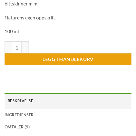
bittskinner m.m.
Naturens egen oppskrift.
100 ml
Utrolig® Rensemiddel 100 ml antall
LEGG I HANDLEKURV
BESKRIVELSE
INGREDIENSER
OMTALER (9)