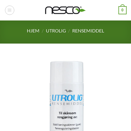
Skip
0
to
content
HJEM
/
UTROLIG
/
RENSEMIDDEL