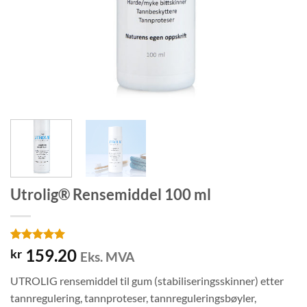
Utrolig® Rensemiddel 100 ml
Vurdert
9
5
159.20
kr
Eks. MVA
av 5 basert
på
UTROLIG rensemiddel til gum (stabiliseringsskinner) etter
kundevurderinger
tannregulering, tannproteser, tannreguleringsbøyler,