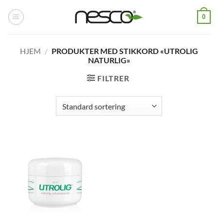
Skip
0
to
content
HJEM
/
PRODUKTER MED STIKKORD «UTROLIG
NATURLIG»
FILTRER