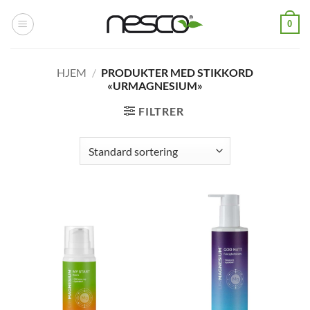
Skip
0
to
content
HJEM
/
PRODUKTER MED STIKKORD
«URMAGNESIUM»
FILTRER