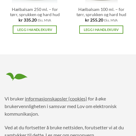
Hælbalsam 250 ml. – for
Hælbalsam 100 ml. – for
tørr, sprukken og hard hud
tørr, sprukken og hard hud
kr
335.20
kr
255.20
Eks. MVA
Eks. MVA
LEGG I HANDLEKURV
LEGG I HANDLEKURV
Vi bruker
informasjonskapsler (cookies)
for å øke
brukervennligheten i samsvar med Lov om elektronisk
kommunikasjon.
Ved at du fortsetter å bruke nettsiden, forutsetter vi at du
samtykker til dette.
Les mer om personvern.