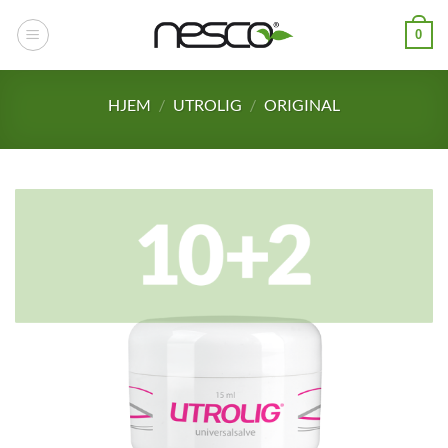
Skip
0
to
content
HJEM
/
UTROLIG
/
ORIGINAL