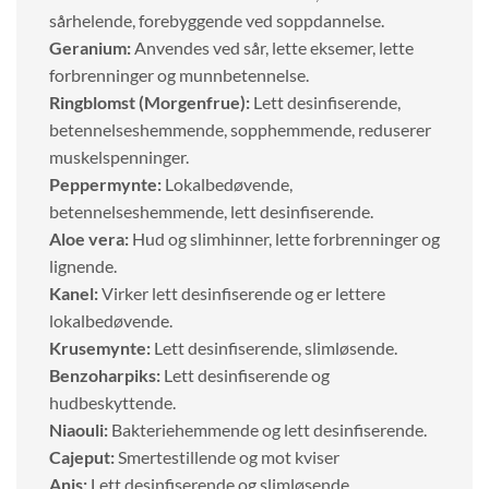
sårhelende, forebyggende ved soppdannelse.
Geranium:
Anvendes ved sår, lette eksemer, lette
forbrenninger og munnbetennelse.
Ringblomst (Morgenfrue):
Lett desinfiserende,
betennelseshemmende, sopphemmende, reduserer
muskelspenninger.
Peppermynte:
Lokalbedøvende,
betennelseshemmende, lett desinfiserende.
Aloe vera:
Hud og slimhinner, lette forbrenninger og
lignende.
Kanel:
Virker lett desinfiserende og er lettere
lokalbedøvende.
Krusemynte:
Lett desinfiserende, slimløsende.
Benzoharpiks:
Lett desinfiserende og
hudbeskyttende.
Niaouli:
Bakteriehemmende og lett desinfiserende.
Cajeput:
Smertestillende og mot kviser
Anis:
Lett desinfiserende og slimløsende.