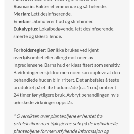
Rosmarin:
Bakteriehemmende og sårhelende.
Merian:
Lett desinfiserende.
Einebær:
Stimulerer hud og slimhinner.
Eukalyptus:
Lokalbedøvende, lett desinfiserende,
smerte og kløestillende.
Forholdsregler:
Bør ikke brukes ved kjent
overfølsomhet eller allergi mot noen av
ingrediensene. Barns hud er klassifisert som sensitiv.
Bivirkninger er sjeldne men noen kan oppleve at den
behandlede huden blir irritert. Det anbefales å teste
produktet på et lite hudområde (ca. 1 cm.) omtrent
24 timer før ytligere bruk. Avbryt behandlingen hvis
uønskede virkninger oppstår.
* Oversikten over planteoljene er hentet fra
urteleksikon m.m. Søk gjerne selv på de individuelle
planteoljene for mer utfyllende informasjon og