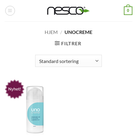
Skip
0
to
content
HJEM
/
UNOCREME
FILTRER