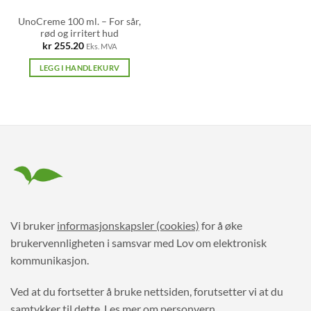
UnoCreme 100 ml. – For sår,
rød og irritert hud
kr
255.20
Eks. MVA
LEGG I HANDLEKURV
Vi bruker
informasjonskapsler (cookies)
for å øke
brukervennligheten i samsvar med Lov om elektronisk
kommunikasjon.
Ved at du fortsetter å bruke nettsiden, forutsetter vi at du
samtykker til dette.
Les mer om personvern.