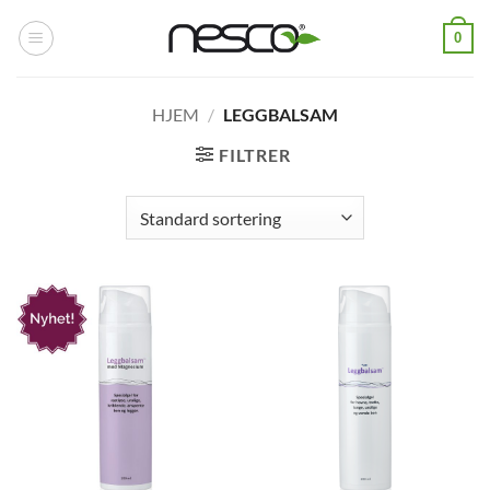
Skip
0
to
content
HJEM
/
LEGGBALSAM
FILTRER