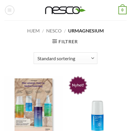
Skip
0
to
content
HJEM
/
NESCO
/
URMAGNESIUM
FILTRER